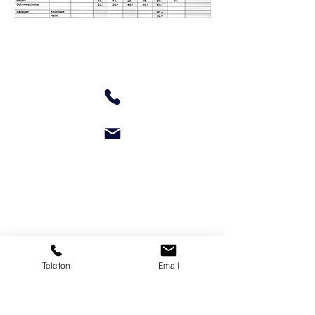
Schaffner Sport GmbH
Rosenweg 1
4455 Zunzgen
Tel:
061 971 13 65
schaffner_sport@bluewin.ch
Telefon
Email